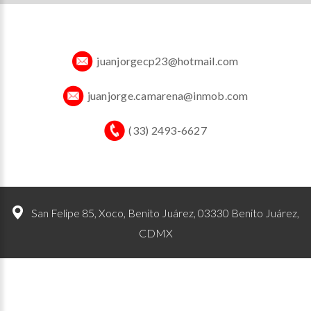
juanjorgecp23@hotmail.com
juanjorge.camarena@inmob.com
(33) 2493-6627
San Felipe 85, Xoco, Benito Juárez, 03330 Benito Juárez,
CDMX