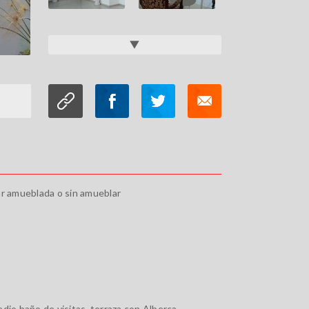
ar amueblada o sin amueblar
dio baño de visitas, terraza con Alberca,