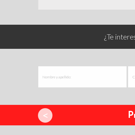
¿Te intere
P