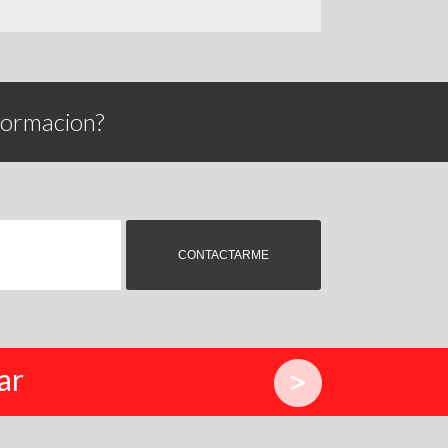
formacion?
ar