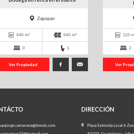
Zapopan
640 m²
640 m²
110 m
0
1
2
Ver Propiedad
Ver Prop
NTÁCTO
DIRECCIÓN
juanjorge.camarena@inmob.com
Plaza Eximoda Local 6 Zona
juanjorgecp23@hotmail.com
#3233, Guadalajara, Jalisc