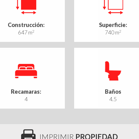
Construcción:
Superficie:
647 m
2
740 m
2
Recamaras:
Baños
4
4.5
IMPRIMIR
PROPIEDAD