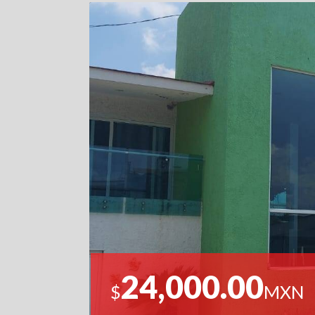
24,000.00
$
MXN