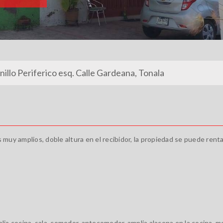
Anillo Periferico esq. Calle Gardeana, Tonala
muy amplios, doble altura en el recibidor, la propiedad se puede rent
a cocina, sala, comedor, antecomedor, amplia alacena en la cocina, me