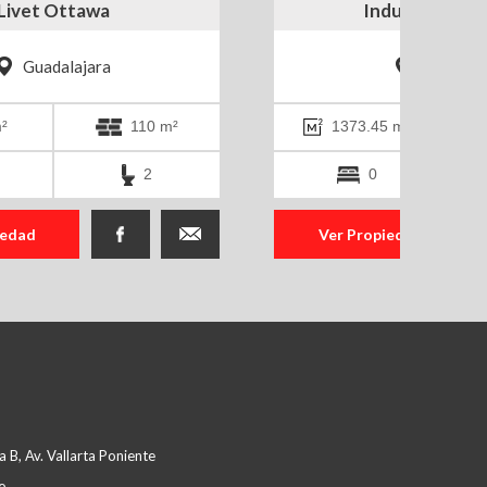
Livet Ottawa
Industrial Nog
Guadalajara
Zapopan
²
110 m²
1373.45 m²
2
0
iedad
Ver Propiedad
 B, Av. Vallarta Poniente
o