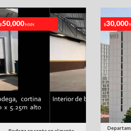
50,000
30,000
$
MXN
$
Departame
Bodega en renta en el mante