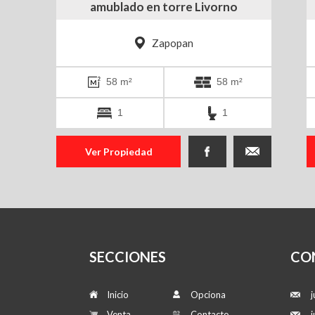
amublado en torre Livorno
Zapopan
58 m²
58 m²
1
1
Ver Propiedad
SECCIONES
CO
Inicio
Opciona
Venta
Contacto