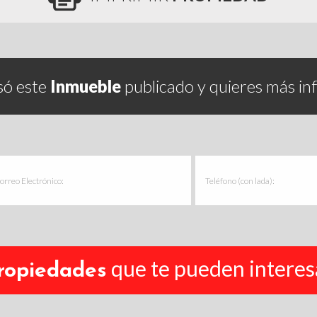
só este
Inmueble
publicado y quieres más in
que te pueden interes
ropiedades