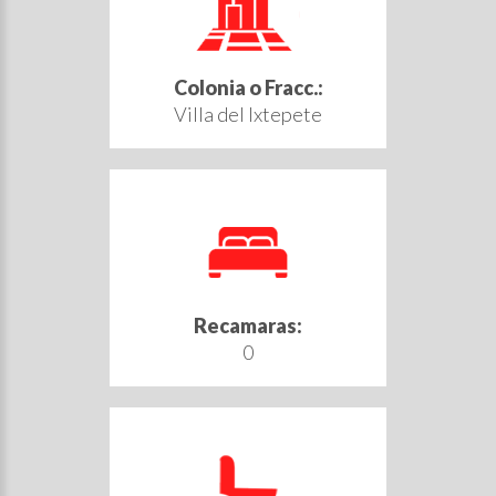
Colonia o Fracc.:
Villa del Ixtepete
Recamaras:
0