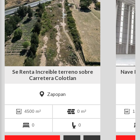
Se Renta Increible terreno sobre
Nave In
Carretera Colotlan
Zapopan
4500 m²
0 m²
137
0
0