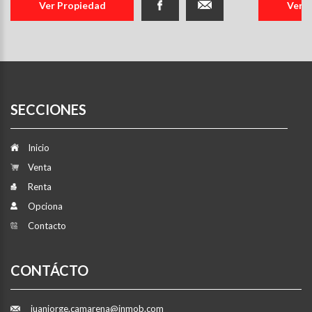
Ver Propiedad
Ver 
SECCIONES
Inicio
Venta
Renta
Opciona
Contacto
CONTÁCTO
juanjorge.camarena@inmob.com