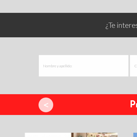
¿Te intere
P