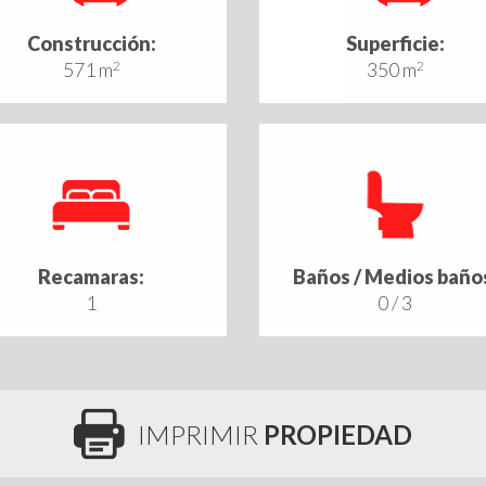
Construcción:
Superficie:
571 m
2
350 m
2
Recamaras:
Baños / Medios baño
1
0 / 3
IMPRIMIR
PROPIEDAD