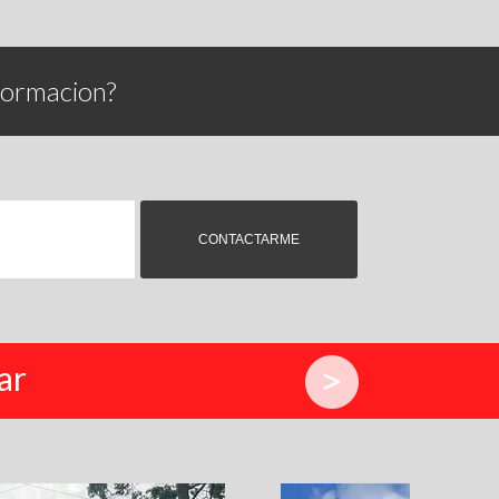
formacion?
ar