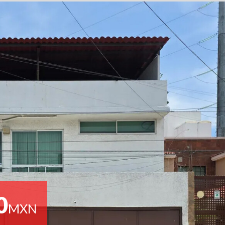
0
MXN