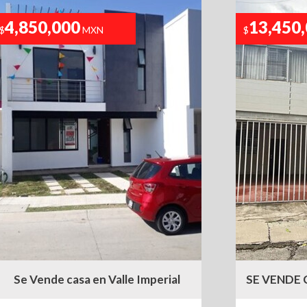
4,850,000
13,450
$
MXN
$
Se Vende casa en Valle Imperial
SE VENDE 