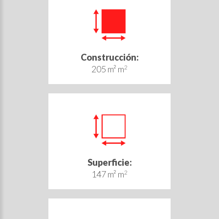
Construcción:
205 m² m
2
Superficie:
147 m² m
2