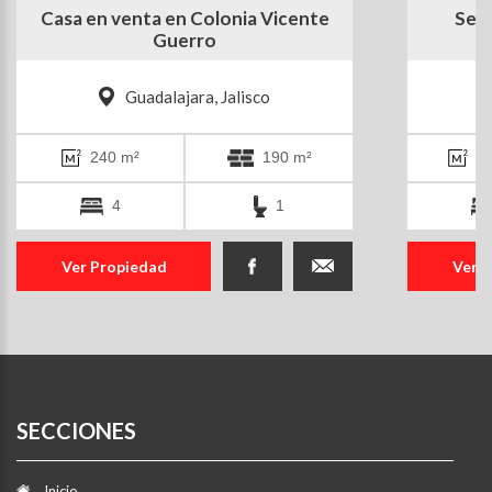
Casa en venta en Colonia Vicente
Se r
Guerro
Guadalajara, Jalisco
240 m²
190 m²
7
4
1
Ver Propiedad
Ver 
SECCIONES
Inicio