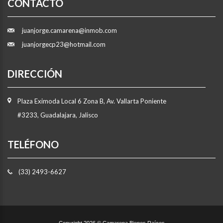
CONTÁCTO
juanjorge.camarena@inmob.com
juanjorgecp23@hotmail.com
DIRECCIÓN
Plaza Eximoda Local 6 Zona B, Av. Vallarta Poniente
#3233, Guadalajara, Jalisco
TELÉFONO
(33) 2493-6627
Copyright 2026 © Camarena Bienes Raíces