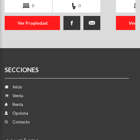
0
0
Ver Propiedad
Ver 
SECCIONES
Inicio
Venta
Renta
Opciona
Contacto