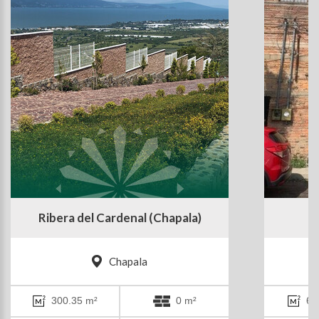
Ribera del Cardenal (Chapala)
Chapala
300.35 m²
0 m²
60