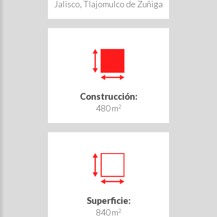
Jalisco, Tlajomulco de Zuñiga
Construcción:
480 m
2
Superficie:
840 m
2