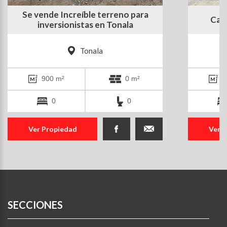
Se vende Increíble terreno para
Cas
inversionistas en Tonala
Tonala
900 m²
0 m²
1
0
0
Ver Propiedad
Ver 
SECCIONES