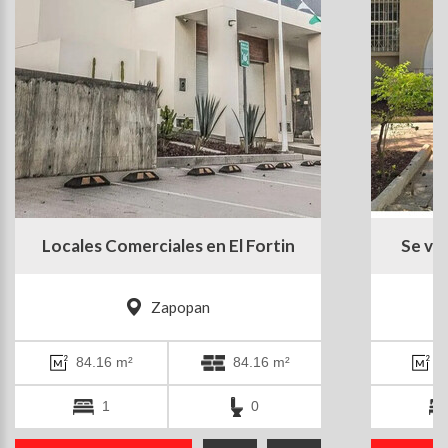
Locales Comerciales en El Fortin
Se ve
Zapopan
84.16 m²
84.16 m²
4
1
0