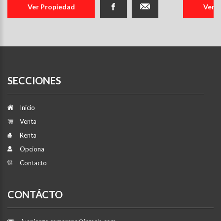
Ver Propiedad
Ver 
SECCIONES
Inicio
Venta
Renta
Opciona
Contacto
CONTÁCTO