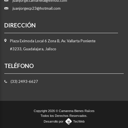
juanjorge.camarena@inmob.com
juanjorgecp23@hotmail.com
DIRECCIÓN
Plaza Eximoda Local 6 Zona B, Av. Vallarta Poniente
#3233, Guadalajara, Jalisco
TELÉFONO
(33) 2493-6627
Copyright 2026 © Camarena Bienes Raíces
Todos los Derechos Reservados.
Desarrollo por
TecWeb