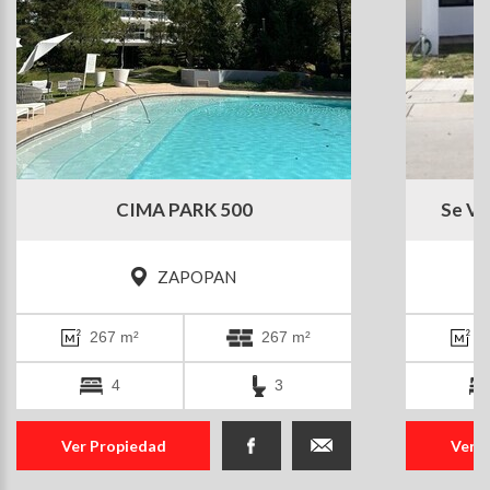
CIMA PARK 500
Se Ve
ZAPOPAN
267 m²
267 m²
1
4
3
Ver Propiedad
Ver 