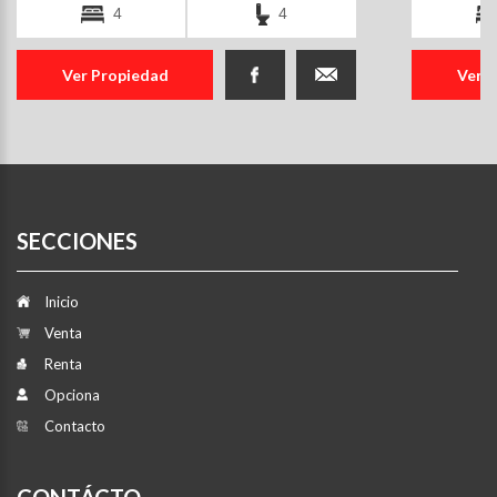
4
4
Ver Propiedad
Ver 
SECCIONES
Inicio
Venta
Renta
Opciona
Contacto
CONTÁCTO