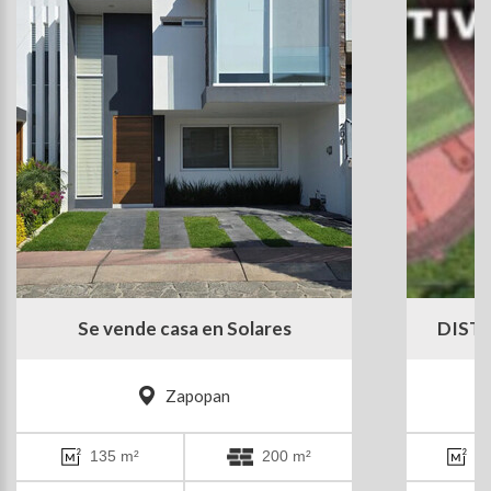
Se vende casa en Solares
DIST
Zapopan
135 m²
200 m²
2