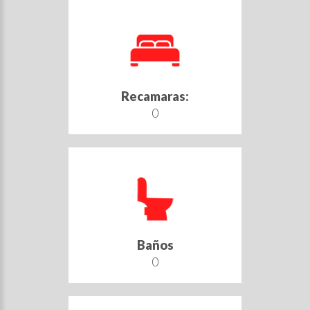
Recamaras:
0
Baños
0