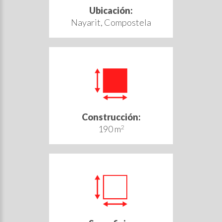
Ubicación:
Nayarit, Compostela
Construcción:
190 m
2