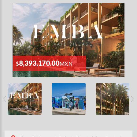
8,393,170.00
$
MXN