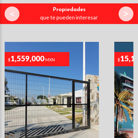
Propiedades
que te pueden interesar
1,559,000
15,1
$
MXN
$