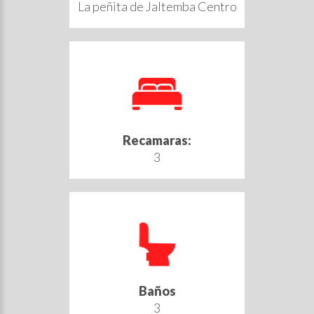
La peñita de Jaltemba Centro
Recamaras:
3
Baños
3