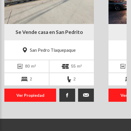
Se Vende casa en San Pedrito
v
San Pedro Tlaquepaque
80 m²
55 m²
1
2
2
Ver Propiedad
Ver 