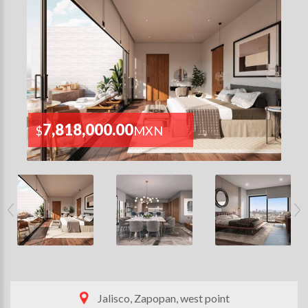
7,818,000.00
$
MXN
Jalisco, Zapopan, west point