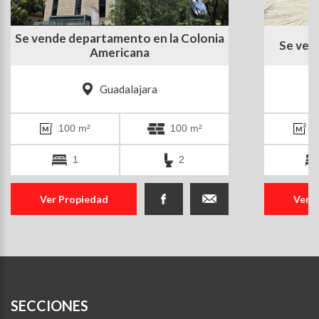
Se vende departamento en la Colonia
Se vend
Americana
Guadalajara
100 m²
100 m²
2
1
2
Ver Propiedad
Ver 
SECCIONES