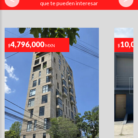
que te pueden interesar
4,796,000
10,0
$
MXN
$