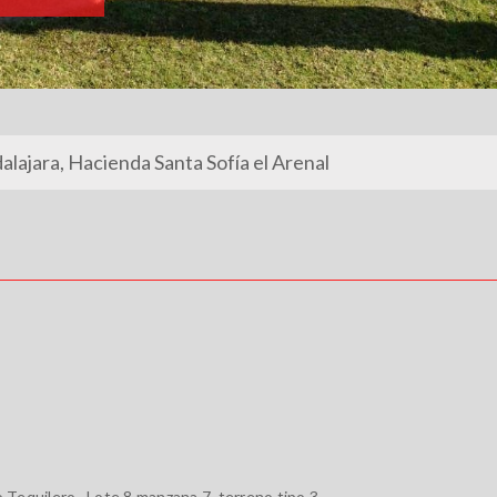
dalajara, Hacienda Santa Sofía el Arenal
 Tequilero, Lote 8 manzana 7, terreno tipo 3.