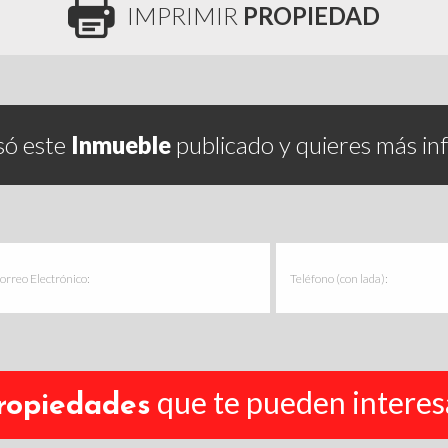
IMPRIMIR
PROPIEDAD
só este
Inmueble
publicado y quieres más in
que te pueden interes
ropiedades