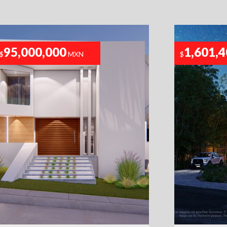
95,000,000
1,601,
$
MXN
$