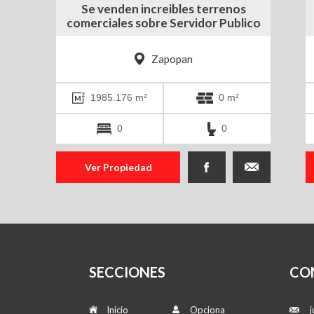
n
Se venden increibles terrenos
comerciales sobre Servidor Publico
Zapopan
1985.176 m²
0 m²
0
0
Ver Propiedad
SECCIONES
CO
Inicio
Opciona