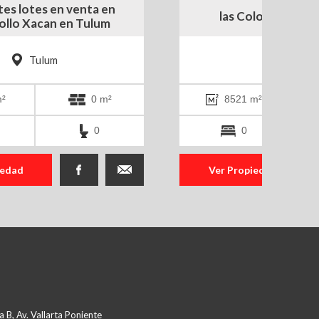
tes lotes en venta en
las Coloradas L
ollo Xacan en Tulum
Tulum
Leon
²
0 m²
8521 m²
0
0
iedad
Ver Propiedad
 B, Av. Vallarta Poniente