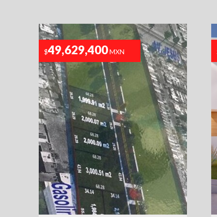
49,629,400
$
MXN