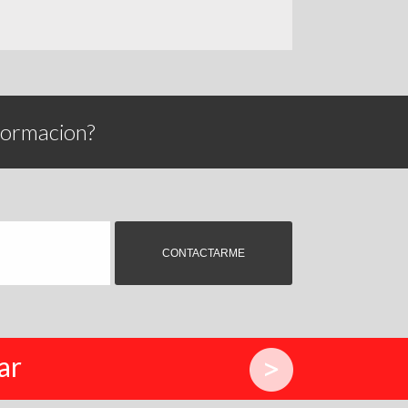
formacion?
ar