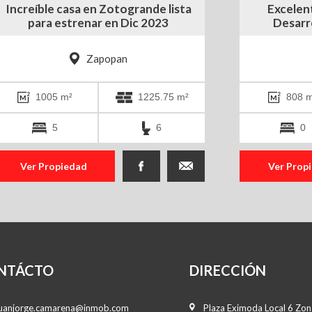
Increíble casa en Zotogrande lista
Excelen
para estrenar en Dic 2023
Desarr
Zapopan
1005 m²
1225.75 m²
808 m
5
6
0
Ver Propiedad
Ver Prop
NTÁCTO
DIRECCIÓN
juanjorge.camarena@inmob.com
Plaza Eximoda Local 6 Zona