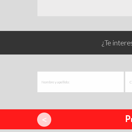
¿Te intere
P