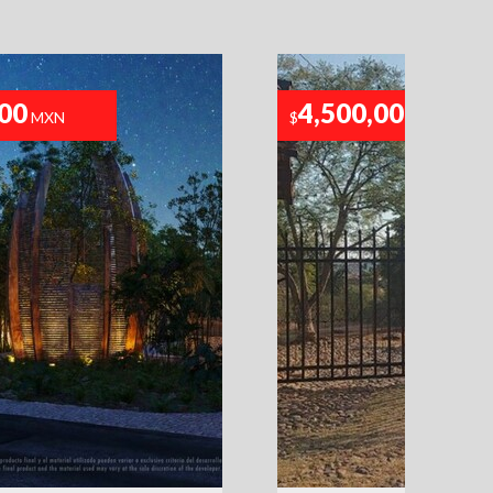
400
4,500,000
MXN
$
MXN