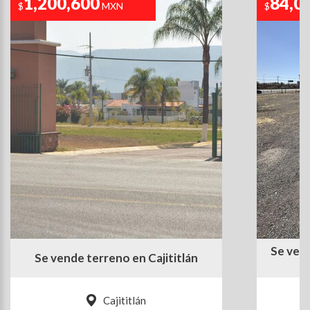
1,200,600
84,0
$
MXN
$
Se ven
Se vende terreno en Cajititlán
Cajititlán