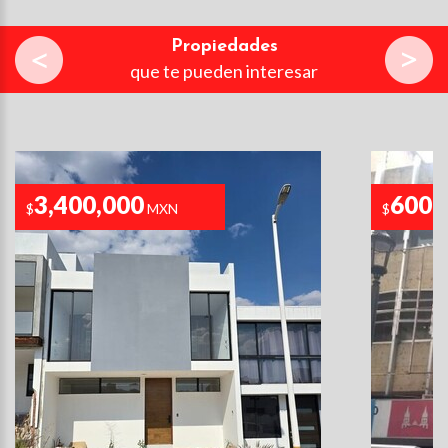
Propiedades
que te pueden interesar
3,400,000
600,
$
MXN
$