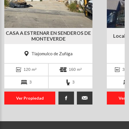
CASA A ESTRENAR EN SENDEROS DE
Local 
MONTEVERDE
Tlajomulco de Zuñiga
120 m²
160 m²
3 m
3
3
Ver Propiedad
Ver 