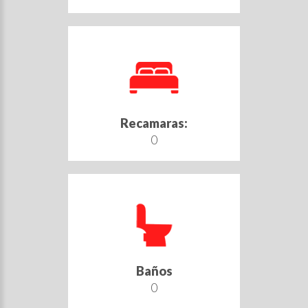
Recamaras:
0
Baños
0