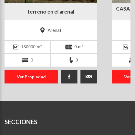
CASA E
terreno en el arenal
Arenal
150000 m²
0 m²
1
0
0
Ver Propiedad
Ver 
SECCIONES