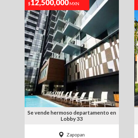
12,500,000
$
MXN
ium
Se vende hermoso departamento en
Lobby 33
Zapopan