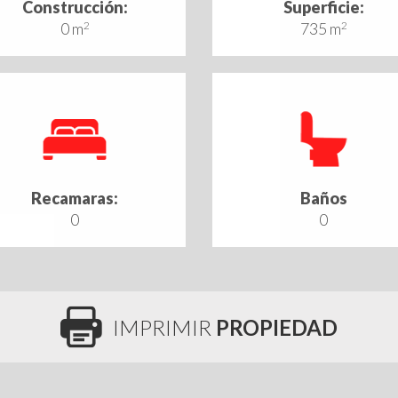
Construcción:
Superficie:
0 m
2
735 m
2
Recamaras:
Baños
0
0
IMPRIMIR
PROPIEDAD