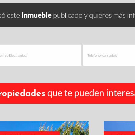
só este
Inmueble
publicado y quieres más in
que te pueden interes
ropiedades