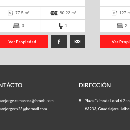
77.5 m²
80.22 m²
127 m
3
1
2
Ver Propiedad
Ver Prop
NTÁCTO
DIRECCIÓN
juanjorge.camarena@inmob.com
Plaza Eximoda Local 6 Zona
juanjorgecp23@hotmail.com
#3233, Guadalajara, Jalisc