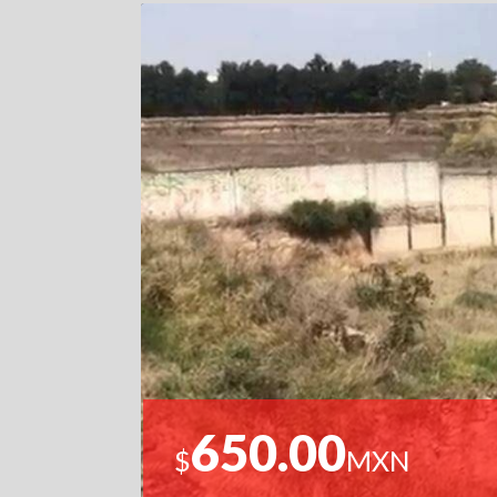
650.00
$
MXN