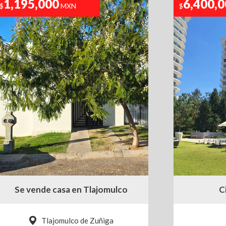
1,195,000
6,400,
$
MXN
$
Se vende casa en Tlajomulco
C
Tlajomulco de Zuñiga