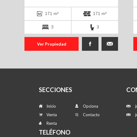
171 m²
171 m²
3
3
Ver Propiedad
SECCIONES
CO
Inicio
Opciona
Venta
Contacto
Renta
TELÉFONO