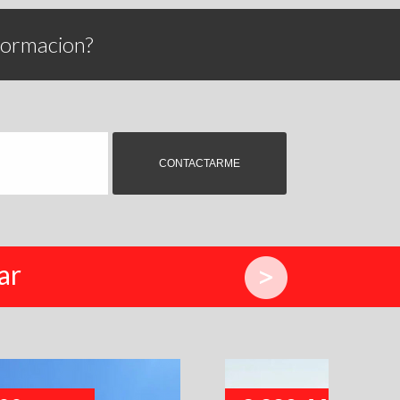
formacion?
ar