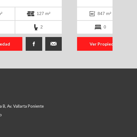
²
127 m²
847 m²
2
0
iedad
Ver Propiedad
 B, Av. Vallarta Poniente
o