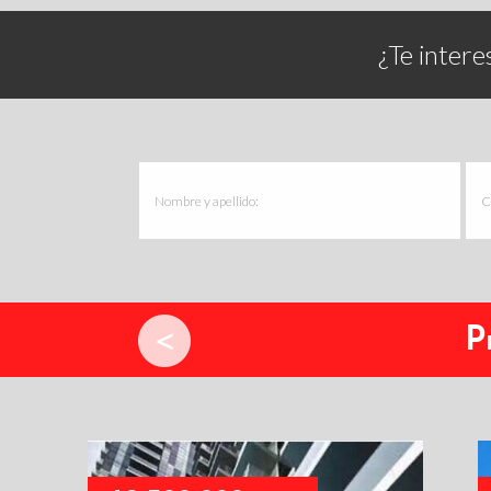
¿Te intere
P