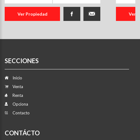
Ver Propiedad
Ver 
SECCIONES
Inicio
Venta
Renta
Opciona
Contacto
CONTÁCTO