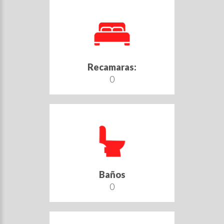
Recamaras:
0
Baños
0