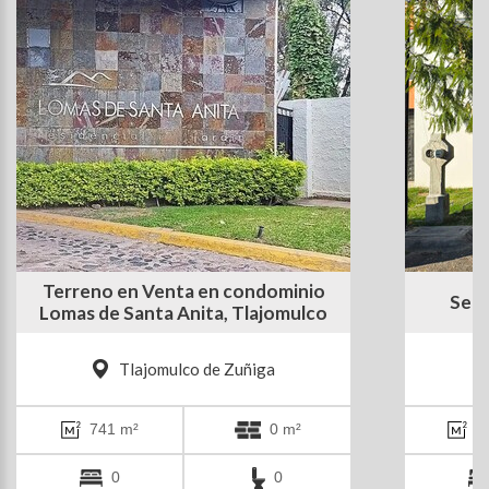
Terreno en Venta en condominio
Se v
Lomas de Santa Anita, Tlajomulco
Tlajomulco de Zuñiga
741 m²
0 m²
7
0
0