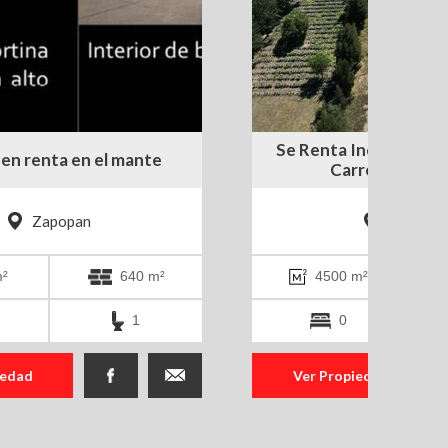
Se Renta Increible te
en renta en el mante
Carretera Colo
Zapopan
Zapopan
²
640 m²
4500 m²
1
0
iedad
Ver Propiedad