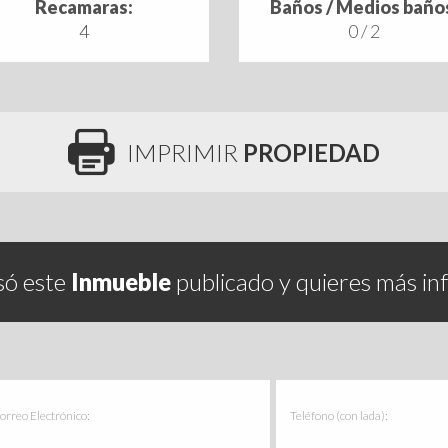
Recamaras:
Baños / Medios baño
4
0 / 2
IMPRIMIR
PROPIEDAD
só este
Inmueble
publicado y quieres más in