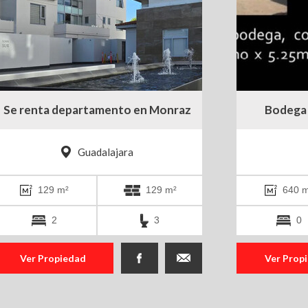
Se renta departamento en Monraz
Bodega 
Guadalajara
129 m²
129 m²
640 m
2
3
0
Ver Propiedad
Ver Prop