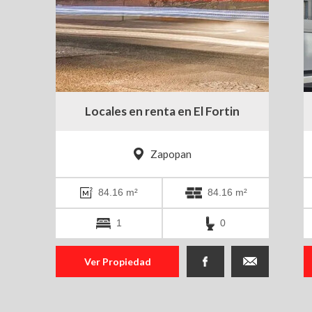
ro
Locales en renta en El Fortin
Zapopan
84.16 m²
84.16 m²
1
0
Ver Propiedad