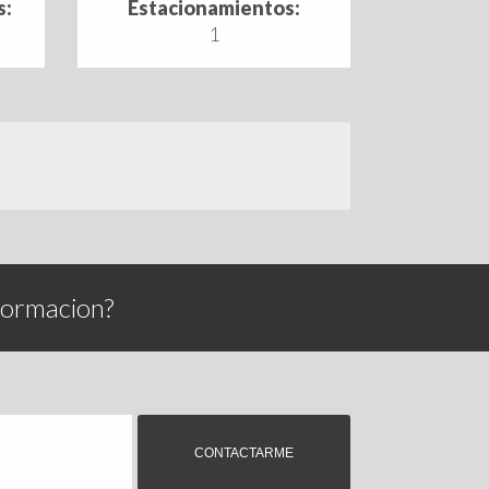
s:
Estacionamientos:
1
formacion?