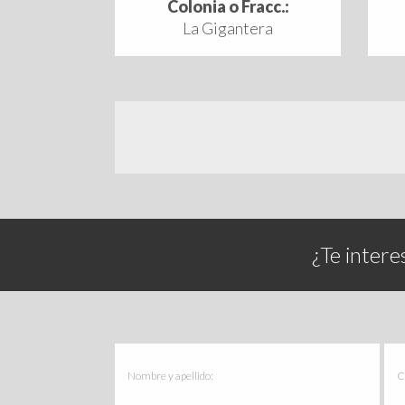
Colonia o Fracc.:
La Gigantera
¿Te intere