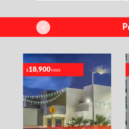
P
18,900
$
MXN