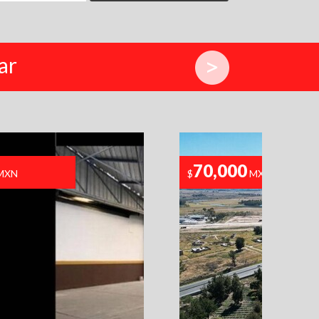
ar
70,000
MXN
$
MXN