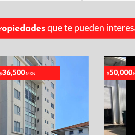
que te pueden interes
ropiedades
36,500
50,000
$
MXN
$