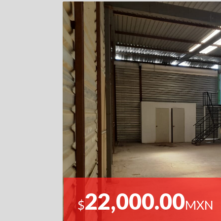
22,000.00
$
MXN