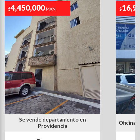
4,450,000
16,9
$
MXN
$
Se vende departamento en
Oficina 
Providencia