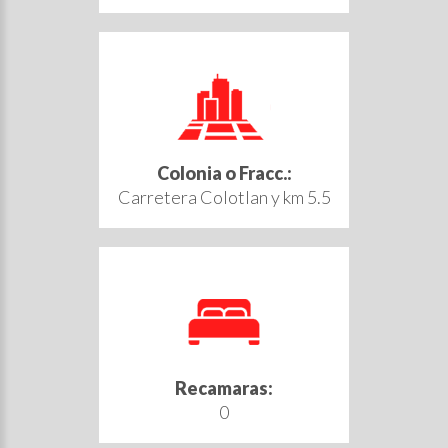
Colonia o Fracc.:
Carretera Colotlan y km 5.5
Recamaras:
0