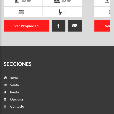
60 m²
60 m²
1
1
1
Ver Propiedad
Ver 
SECCIONES
Inicio
Venta
Renta
Opciona
Contacto